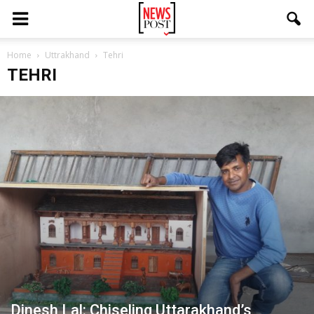
Home
Uttrakhand
Tehri
TEHRI
Dinesh Lal: Chiseling Uttarakhand’s