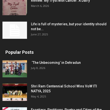
Review: My Tryst with Cancer: A Dairy
March 6, 2026
Life is full of mysteries, but your identity should
not be...
June 27, 2025
Popular Posts
‘The Unbecoming’ in Dehradun
July 8, 2026
Shri Ram Centennial School Wins VoW ITI
NATYA, 2025
May 4, 2025
Frontiers, Partitions, Poetry and Cities of the