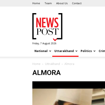
Home
Team
About Us
Contact
News
Post
Friday, 7 August 2026
National
Uttarakhand
Politics
Cri
Home
Uttrakhand
Almora
ALMORA