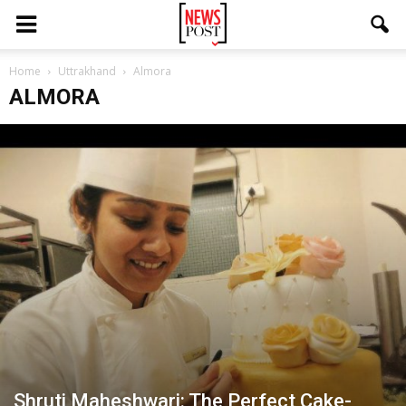
Home
Uttrakhand
Almora
ALMORA
Shruti Maheshwari: The Perfect Cake-