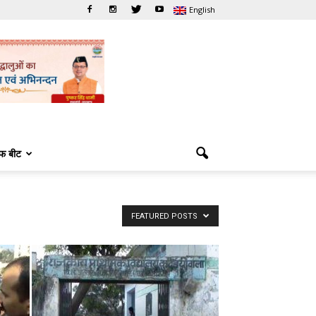
English
फ बीट
FEATURED POSTS