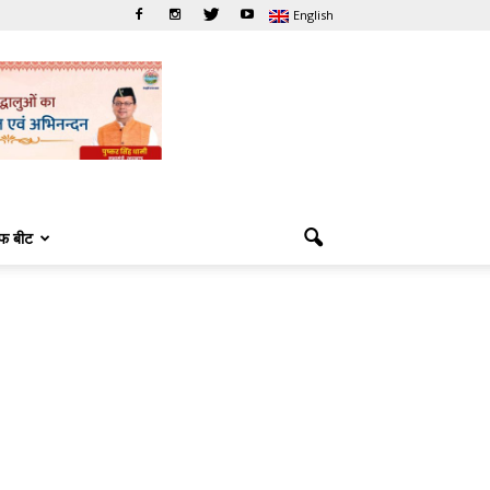
English
फ बीट