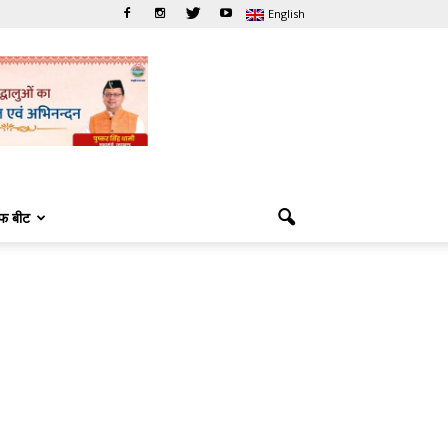
English
फ बीट