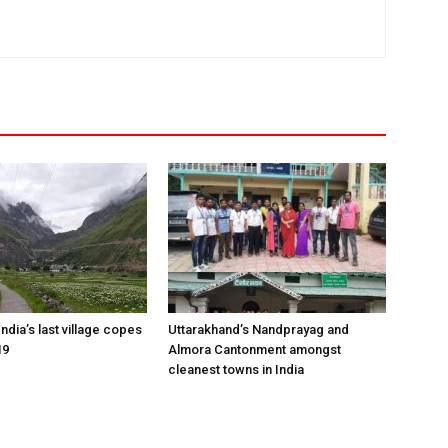
dia’s last village copes
Uttarakhand’s Nandprayag and
19
Almora Cantonment amongst
cleanest towns in India