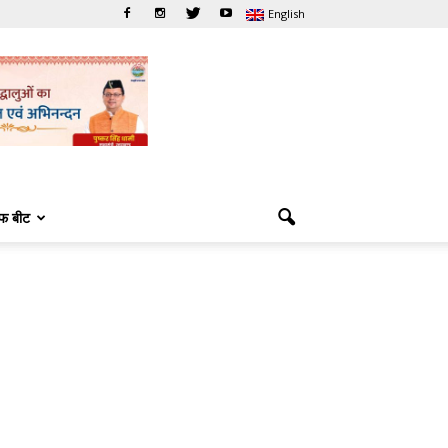
English
फ बीट