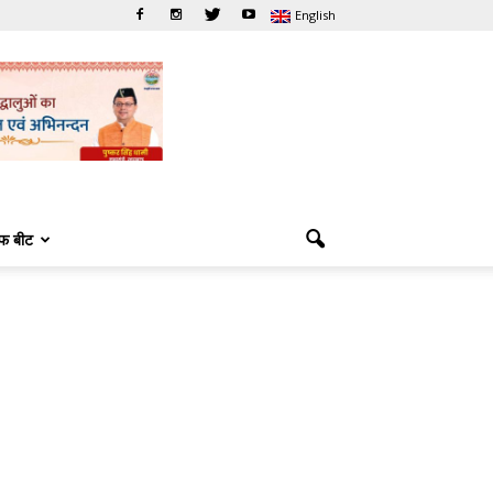
English
फ बीट