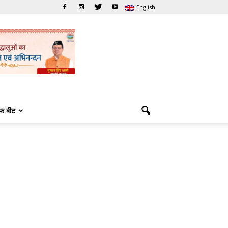
English
फ बीट