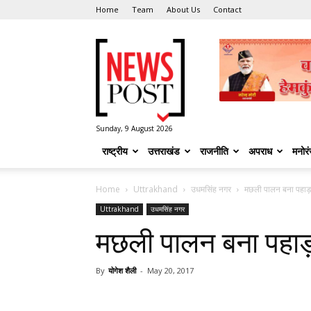
Home
Team
About Us
Contact
News
Post
Sunday, 9 August 2026
राष्ट्रीय
उत्तराखंड
राजनीति
अपराध
मनोर
Home
Uttrakhand
उधमसिंह नगर
मछली पालन बना पहाड़
Uttrakhand
उधमसिंह नगर
मछली पालन बना पहाड
By
योगेश शैली
-
May 20, 2017