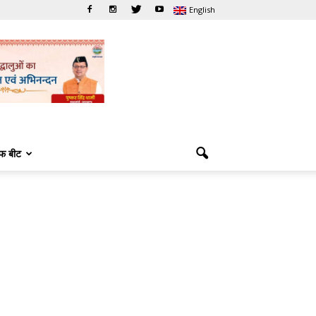
English
फ बीट