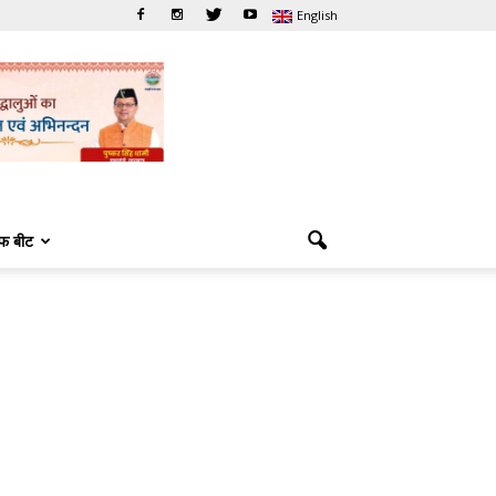
English
फ बीट