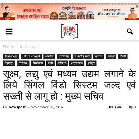
Home
Business
Business
Uttrakhand
अल्मोड़ा
उत्तरकाशी
उधमसिंह नगर
चंपावत
चमोली
टिहरी
देहरादून
नैनीताल
पिथौरागढ़
पौड़ी
बागेश्वर
रुद्रप्रयाग
हरिद्वार
सूक्ष्म, लद्यु एवं मध्यम उद्यम लगाने के
लिये सिंगल विंडो सिस्टम जल्द एवं
सख्ती से लागू हो : मुख्य सचिव
By
newspost
-
November 30, 2016
1706
0