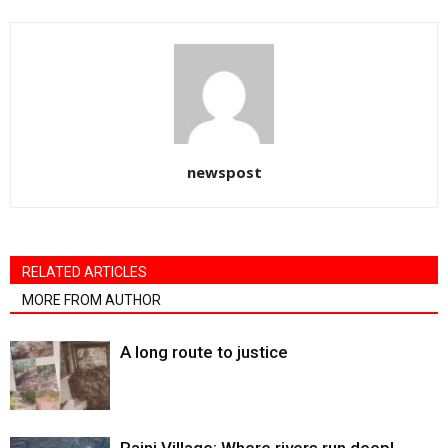
newspost
RELATED ARTICLES
MORE FROM AUTHOR
A long route to justice