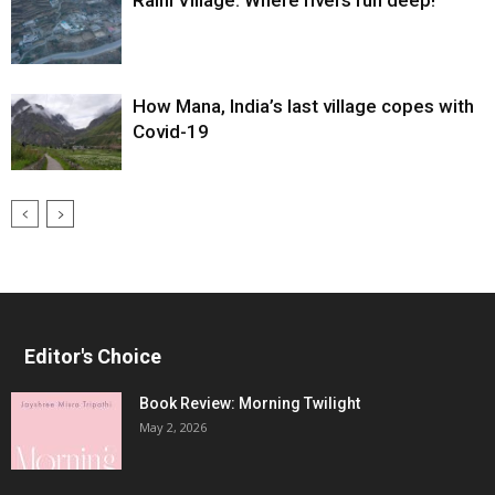
Raini Village: Where rivers run deep!
How Mana, India’s last village copes with
Covid-19
Editor's Choice
Book Review: Morning Twilight
May 2, 2026