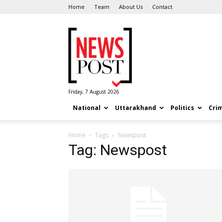
Home
Team
About Us
Contact
News
Post
Friday, 7 August 2026
National
Uttarakhand
Politics
Cri
Home
Tags
Newspost
Tag: Newspost