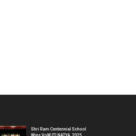
Shri Ram Centennial School
Wins VoW ITI NATYA, 2025