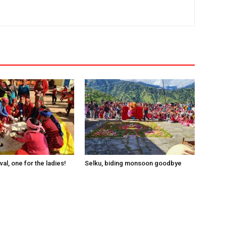
val, one for the ladies!
Selku, biding monsoon goodbye