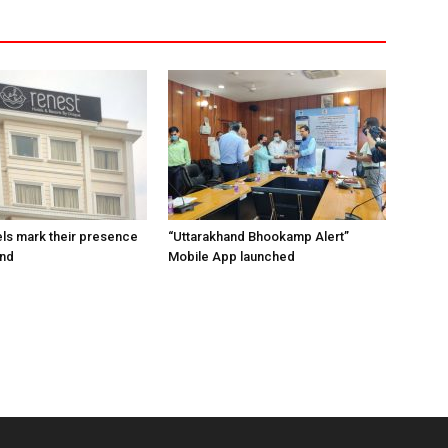
ls mark their presence
“Uttarakhand Bhookamp Alert”
and
Mobile App launched