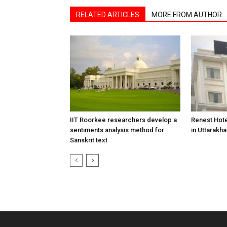
RELATED ARTICLES
MORE FROM AUTHOR
IIT Roorkee researchers develop a
Renest Hote
sentiments analysis method for
in Uttarakh
Sanskrit text