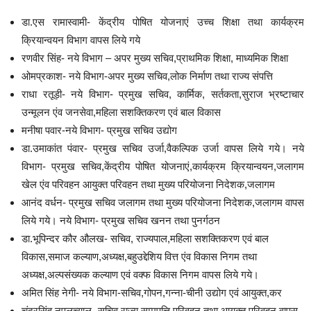
डा.एस रामास्वामी- केंद्रीय पोषित योजनाएं उच्च शिक्षा तथा कार्यक्रम
क्रियान्वयन विभाग वापस लिये गये
रणवीर सिंह- नये विभाग – अपर मुख्य सचिव,प्राथमिक शिक्षा, माध्यमिक शिक्षा
ओमप्रकाश- नये विभाग-अपर मुख्य सचिव,लोक निर्माण तथा राज्य संपत्ति
राधा रतूड़ी- नये विभाग- प्रमुख सचिव, कार्मिक, सर्तकता,सुराज भ्रष्टाचार
उन्मूलन एंव जनसेवा,महिला सशक्तिकरण एवं बाल विकास
मनीषा पवार-नये विभाग- प्रमुख सचिव उद्योग
डा.उमाकांत पंवार- प्रमुख सचिव उर्जा,वैकल्पिक उर्जा वापस लिये गये। नये
विभाग- प्रमुख सचिव,केंद्रीय पोषित योजनाएं,कार्यक्रम क्रियान्वयन,जलागम
खेल एंव परिवहन आयुक्त परिवहन तथा मुख्य परियोजना निदेशक,जलागम
आनंद वर्धन- प्रमुख सचिव जलागम तथा मुख्य परियोजना निदेशक,जलागम वापस
लिये गये। नये विभाग- प्रमुख सचिव खनन तथा पुनर्गठन
डा.भूपिन्दर कौर औलख- सचिव, राज्यपाल,महिला सशक्तिकरण एवं बाल
विकास,समाज कल्याण,अध्यक्ष,बहुउद्देशिय वित्त एंव विकास निगम तथा
अध्यक्ष,अल्पसंख्यक कल्याण एवं वक्फ विकास निगम वापस लिये गये।
अमित सिंह नेगी- नये विभाग-सचिव,गोपन,गन्ना-चीनी उद्योग एवं आयुक्त,कर
चंद्रसिंह नपलच्याल- सचिव राज्य सम्मपत्ति,परिवहन तथा आयुक्त,परिवहन,वापस