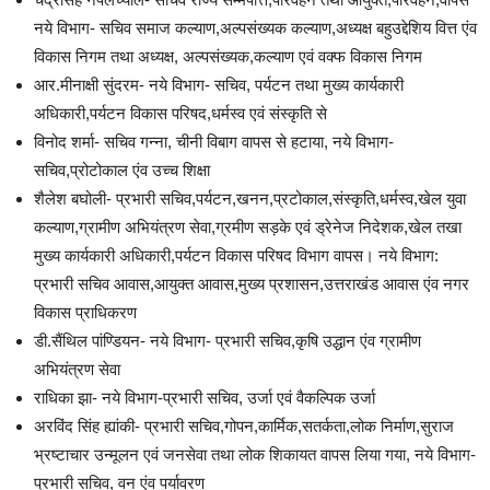
नये विभाग- सचिव समाज कल्याण,अल्पसंख्यक कल्याण,अध्यक्ष बहुउद्देशिय वित्त एंव
विकास निगम तथा अध्यक्ष, अल्पसंख्यक,कल्याण एवं वक्फ विकास निगम
आर.मीनाक्षी सुंदरम- नये विभाग- सचिव, पर्यटन तथा मुख्य कार्यकारी
अधिकारी,पर्यटन विकास परिषद,धर्मस्व एवं संस्कृति से
विनोद शर्मा- सचिव गन्ना, चीनी विबाग वापस से हटाया, नये विभाग-
सचिव,प्रोटोकाल एंव उच्च शिक्षा
शैलेश बघोली- प्रभारी सचिव,पर्यटन,खनन,प्रटोकाल,संस्कृति,धर्मस्व,खेल युवा
कल्याण,ग्रामीण अभियंत्रण सेवा,ग्रमीण सड़के एवं ड्रेनेज निदेशक,खेल तखा
मुख्य कार्यकारी अधिकारी,पर्यटन विकास परिषद विभाग वापस। नये विभाग:
प्रभारी सचिव आवास,आयुक्त आवास,मुख्य प्रशासन,उत्तराखंड आवास एंव नगर
विकास प्राधिकरण
डी.सैंथिल पांण्डियन- नये विभाग- प्रभारी सचिव,कृषि उद्धान एंव ग्रामीण
अभियंत्रण सेवा
राधिका झा- नये विभाग-प्रभारी सचिव, उर्जा एवं वैकल्पिक उर्जा
अरविंद सिंह ह्यांकी- प्रभारी सचिव,गोपन,कार्मिक,सतर्कता,लोक निर्माण,सुराज
भ्रष्टाचार उन्मूलन एवं जनसेवा तथा लोक शिकायत वापस लिया गया, नये विभाग-
प्रभारी सचिव, वन एंव पर्यावरण