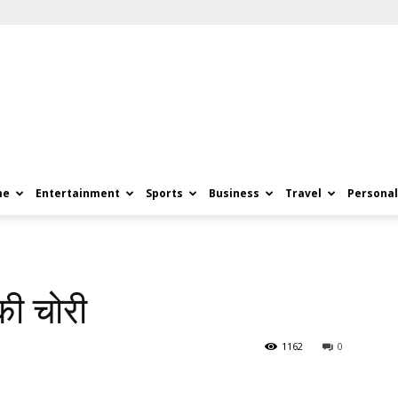
me
Entertainment
Sports
Business
Travel
Personal
की चोरी
1162
0