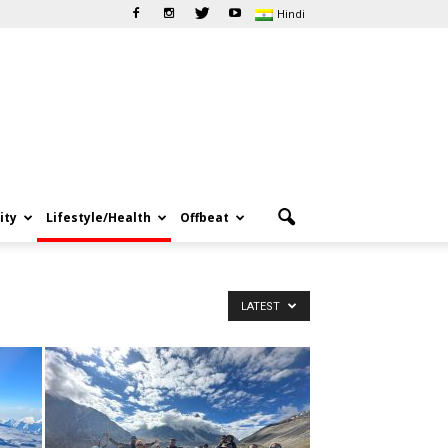
Hindi
ity
Lifestyle/Health
Offbeat
LATEST