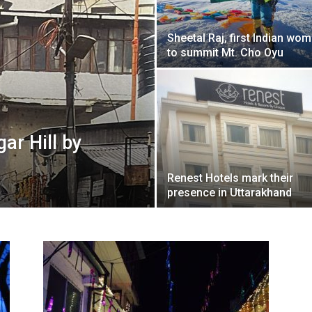
Sheetal Raj, first Indian wo
to summit Mt. Cho Oyu
ar Hill by
Renest Hotels mark their
presence in Uttarakhand