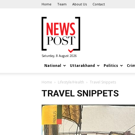
Home
Team
About Us
Contact
News
Post
Saturday, 8 August 2026
National
Uttarakhand
Politics
Cri
Home
Lifestyle/Health
Travel Snippets
TRAVEL SNIPPETS