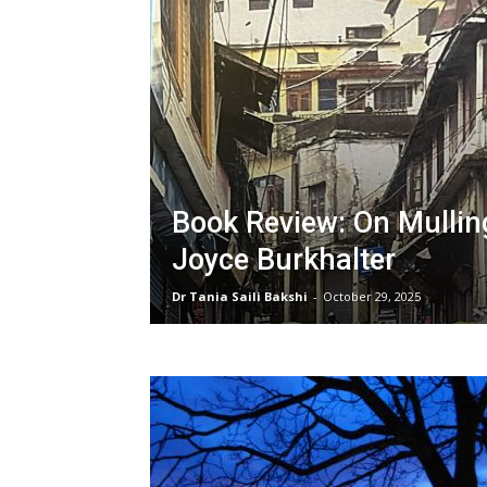
Book Review: On Mulling
Joyce Burkhalter
Dr Tania Saili Bakshi
-
October 29, 2025