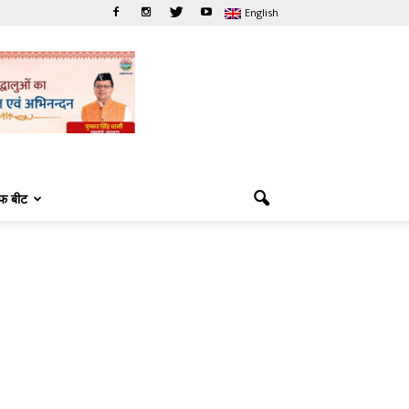
English
फ बीट