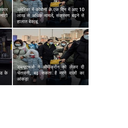
इनकार
अमेरिका में कोरोना के एक दिन में आए 10
 नाटो
लाख से अधिक मामले, संक्रमण बढ़ने से
हालात बेकाबू
डब्ल्यूएचओ ने ओमीक्रोन को लेकर दी
िड के
चेतावनी, बढ़ सकता है मरने वालों का
आंकड़ा