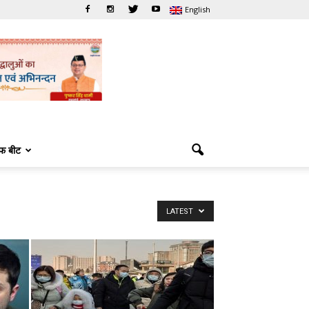
English
फ बीट
LATEST