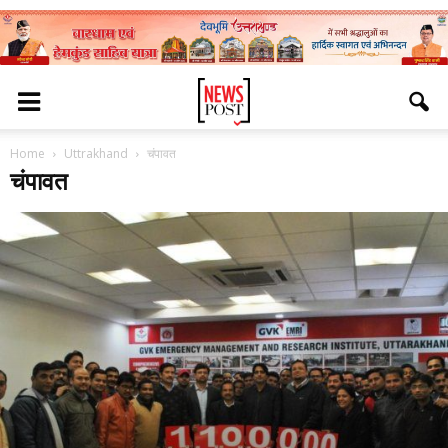
Home
Uttrakhand
चंपावत
चंपावत