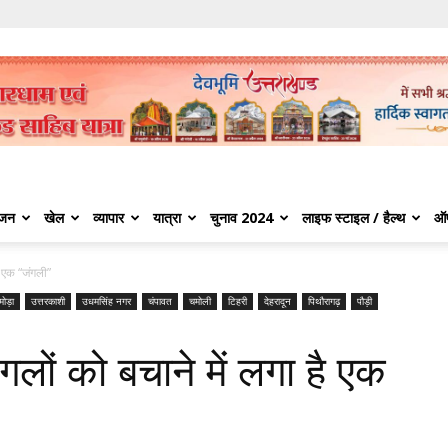
ंजन
खेल
व्यापार
यात्रा
चुनाव 2024
लाइफ स्टाइल / हैल्थ
ऑ
है एक “जंगली”
मोड़ा
उत्तरकाशी
उधमसिंह नगर
चंपावत
चमोली
टिहरी
देहरादून
पिथौरागढ़
पौड़ी
ंगलों को बचाने में लगा है एक