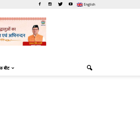
English
फ बीट