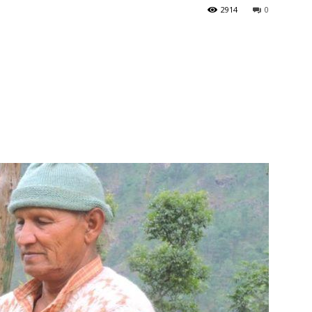
2914
0