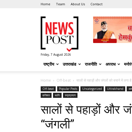
Home
Team
About Us
Contact
News
Post
Friday, 7 August 2026
राष्ट्रीय
उत्तराखंड
राजनीति
अपराध
मनोर
Home
Off-beat
सालों से पहाड़ों और जंगलों को बचाने में लगा 
Off-beat
Popular Posts
Uncategorized
Uttrakhand
अल्
बागेश्वर
ब्लॉग
रुद्रप्रयाग
सालों से पहाड़ों और ज
“जंगली”