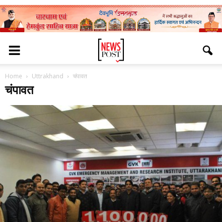
Home
Uttrakhand
चंपावत
चंपावत