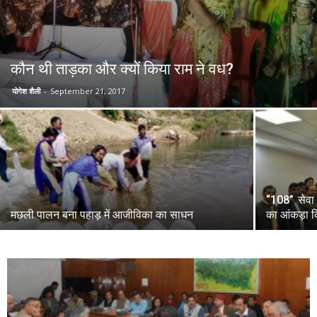
कौन थी ताड़का और क्यों किया राम ने वध?
योगेश शैली
-
September 21, 2017
“108” सेवा 
मछली पालन बना पहाड़ में आजीविका का साधन
का आंकड़ा क