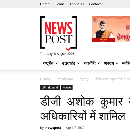
Home
Team
About Us
Contact
News
Post
Thursday, 6 August 2026
राष्ट्रीय
उत्तराखंड
राजनीति
अपराध
मनोर
Home
Uttrakhand
देहरादून
डीजी अशोक कुमार देश के सर्
Uttrakhand
देहरादून
डीजी अशोक कुमार दे
अधिकारियों में शामिल
By
newspost
-
April 7, 2020