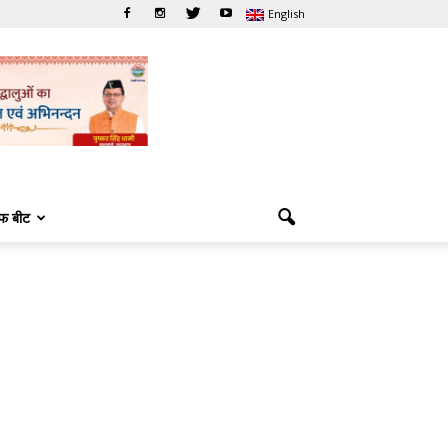
English
फ बीट