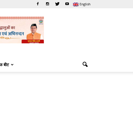
English
फ बीट