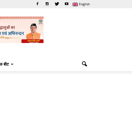
English
फ बीट