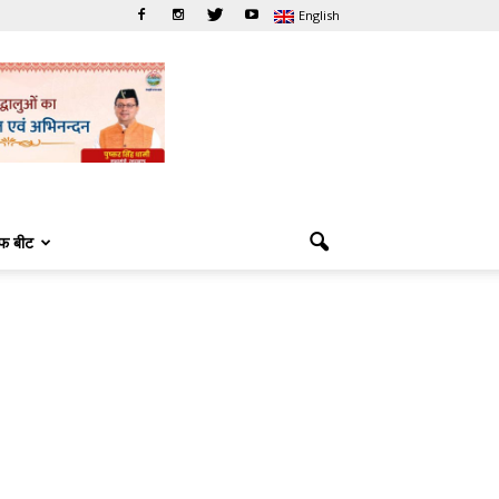
English
फ बीट