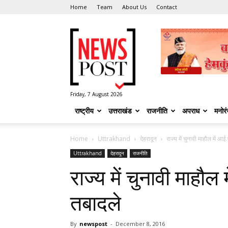
Home
Team
About Us
Contact
News
Post
Friday, 7 August 2026
राष्ट्रीय
उत्तराखंड
राजनीति
अपराध
मनोर
Home
Uttrakhand
देहरादून
राज्य में चुनावी माहौल में आ
Uttrakhand
देहरादून
राजनीति
राज्य में चुनावी माहौ
तबादले
By
newspost
-
December 8, 2016