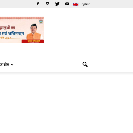
English
फ बीट