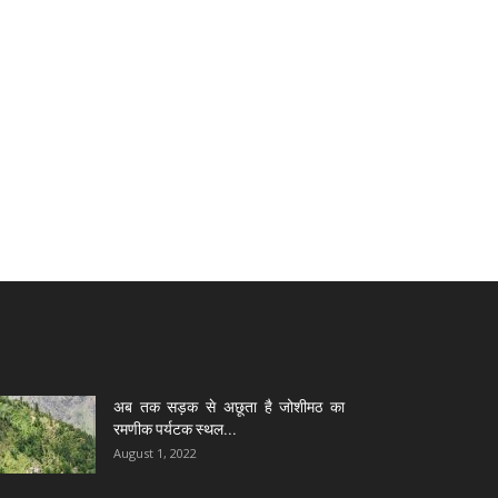
अब तक सड़क से अछूता है जोशीमठ का
रमणीक पर्यटक स्थल...
August 1, 2022