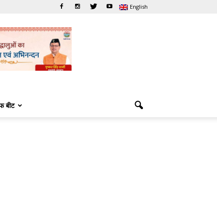
English
फ बीट