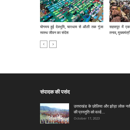
योगमय हुई देवभूमि, चारधाम से औली तक गूंजा
सहसपुर में एक 
स्वस्थ जीवन का संदेश
तनाव, मुख्यमंत्
संपादक की पसंद
उत्तराखंड के छोलिया और झोड़ा लोक नर्त
की प्रस्तुति को वर्ल्ड...
October 17, 2023