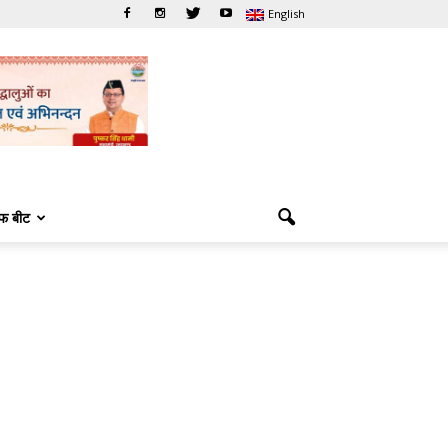
English
फ बीट