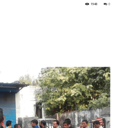
1948
0