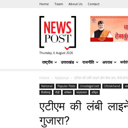
Home
Team
About Us
Contact
News
Post
Thursday, 6 August 2026
राष्ट्रीय
उत्तराखंड
राजनीति
अपराध
मनोर
Home
National
एटीएम की लंबी लाइनें और कैश कम, कैसे होगा
National
Popular Posts
Uncategorized
Uttrakhand
अल्
पिथौरागढ़
पौड़ी
बागेश्वर
रुद्रप्रयाग
हरिद्वार
एटीएम की लंबी लाइन
गुजारा?