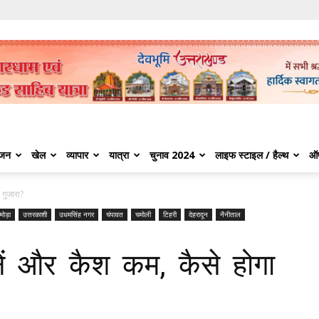
ंजन
खेल
व्यापार
यात्रा
चुनाव 2024
लाइफ स्टाइल / हैल्थ
ऑ
 गुजारा?
मोड़ा
उत्तरकाशी
उधमसिंह नगर
चंपावत
चमोली
टिहरी
देहरादून
नैनीताल
ें और कैश कम, कैसे होगा