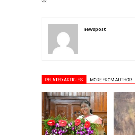
पार
newspost
RELATED ARTICLES
MORE FROM AUTHOR