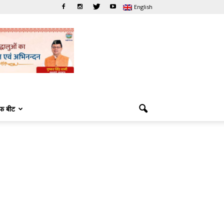
English
फ बीट