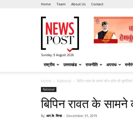
Home
Team
About Us
Contact
News
Post
Sunday, 9 August 2026
राष्ट्रीय
उत्तराखंड
राजनीति
अपराध
मनोर
Home
National
बिपिन रावत के सामने कौन-कौन सी चुनौतियां
National
बिपिन रावत के सामने 
By
आर.के. सिन्हा
-
December 31, 2019