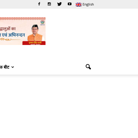
English
फ बीट