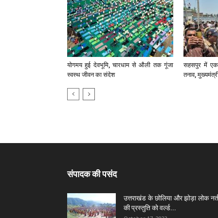
योगमय हुई देवभूमि, चारधाम से औली तक गूंजा
सहसपुर में एक 
स्वस्थ जीवन का संदेश
तनाव, मुख्यमंत्
संपादक की पसंद
उत्तराखंड के छोलिया और झोड़ा लोक नर्त
की प्रस्तुति को वर्ल्ड...