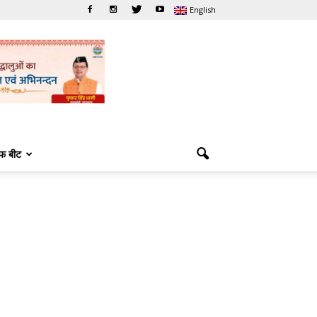
English
फ बीट