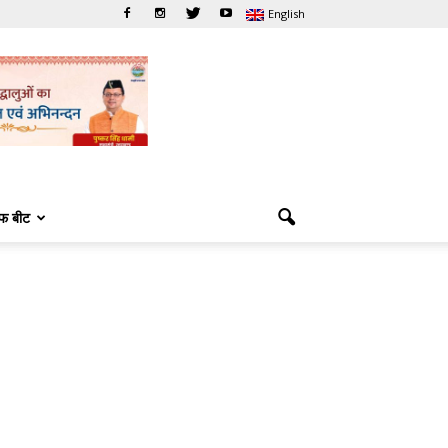
English
फ बीट