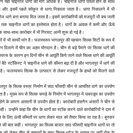
ण यहां चाइनीज धागों की मांग अधिक है। चाइनीज धागा पतला होने के साथ
और इसमें पहले कोकुन से धागा निकाला जाता है। धागा निकालने में भी
ज धागे बना बनाया मिल जाता है। इसमें कारोबारियों को मजदूरी भी बच जाती
दी तक चाइनीज धागों का इस्तेमाल होता है। धागों के आवक में कमी और ऊँचे
के साथ-साथ कारोबार में भी गिरावट आनी शुरू हो गई है।
्कों में भी काफी मांग है। फलस्वरूप भागलपुर की पहचान सिल्क सिटी के रूप में
न दिलाने में चीन का अहम योगदान है। चीन से बड़े पैमाने पर सिल्क धागे की
वायरस के कारण इन दिनों चीन से आपूर्ति किये जाने वाले सिल्क धागे की आपूर्ति
ं बैठे स्टॉकिस्ट ने चाइनीज धागे की कीमत बढ़ा दी है और भागलपुर में धागे की
है। फलस्वरूप सिल्क के उत्पादन से लेकर मजदूरों के हाथों को मिलने वाले
लपुर के सिल्क वस्त्र निर्माण में साठ फीसदी चीन से आयतित धागे का उपयोग
। मुख्य रूप से सिल्क कपड़े के निर्माण में भागलपुर में पावरलूम का उपयोग
ने के कारण आसानी से उपयोग होता है। कारोबारी हसनैन अंसारी ने चीन से
उन्होंने कहा कि चीन के धागों का स्टॉक करने वाले कारोबारियों ने दाम में
ने के लिए ऊंची कीमतों पर धागा लेकर माल को तैयार किया जा रहा है। बुनकर
ने की बात कही। भागलपुर का सिल्क बाजार साठ फीसदी चाइनीज धागों पर तो
रस को लेकर चीन से सामानों के साथ सिल्क थ्रेड के आयात पर लगी रोक के