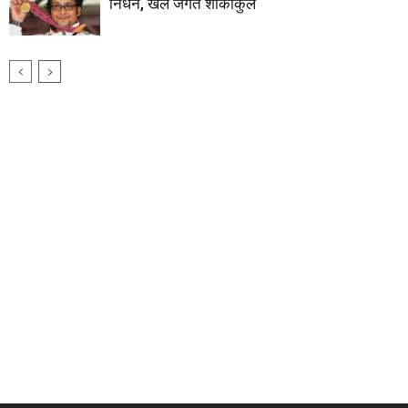
निधन, खेल जगत शोकाकुल