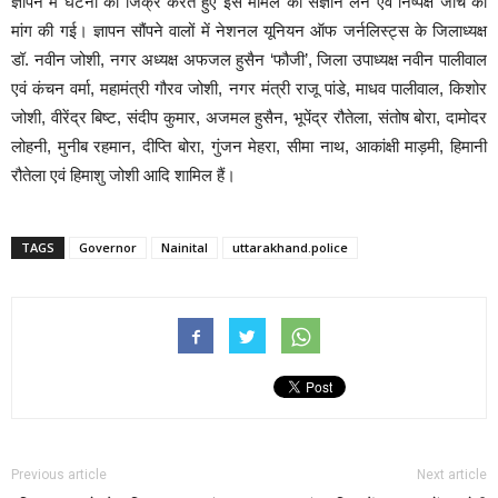
ज्ञापन में घटना का जिक्र करतेे हुए इस मामले का संज्ञान लेने एवं निष्पक्ष जांच की
मांग की गई। ज्ञापन सौंपने वालों में नेशनल यूनियन ऑफ जर्नलिस्ट्स के जिलाध्यक्ष
डॉ. नवीन जोशी, नगर अध्यक्ष अफजल हुसैन ‘फौजी’, जिला उपाध्यक्ष नवीन पालीवाल
एवं कंचन वर्मा, महामंत्री गौरव जोशी, नगर मंत्री राजू पांडे, माधव पालीवाल, किशोर
जोशी, वीरेंद्र बिष्ट, संदीप कुमार, अजमल हुसैन, भूपेंद्र रौतेला, संतोष बोरा, दामोदर
लोहनी, मुनीब रहमान, दीप्ति बोरा, गुंजन मेहरा, सीमा नाथ, आकांक्षी माड़मी, हिमानी
रौतेला एवं हिमाशु जोशी आदि शामिल हैं।
TAGS
Governor
Nainital
uttarakhand.police
Previous article
Next article