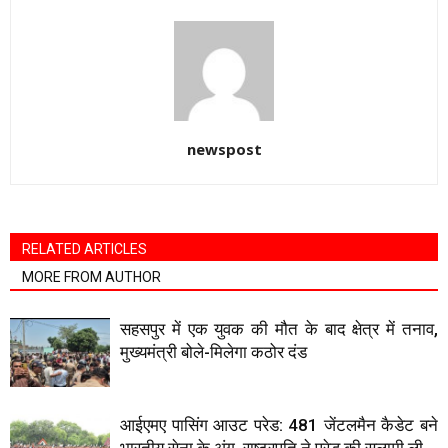
newspost
RELATED ARTICLES
MORE FROM AUTHOR
सहसपुर में एक युवक की मौत के बाद क्षेत्र में तनाव,
मुख्यमंत्री बोले-मिलेगा कठोर दंड
आईएमए पासिंग आउट परेड: 481 जेंटलमैन कैडेट बने