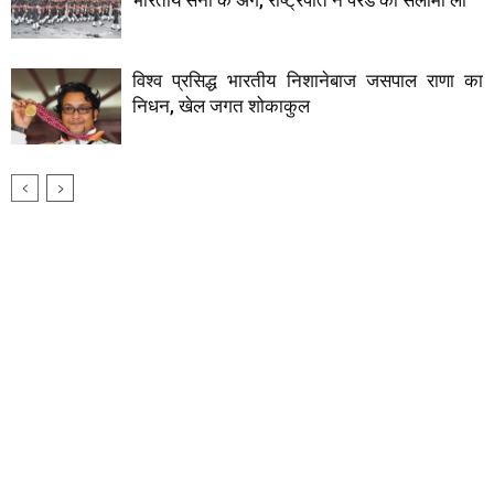
भारतीय सेना के अंग, राष्ट्रपति ने परेड की सलामी ली
विश्व प्रसिद्ध भारतीय निशानेबाज जसपाल राणा का
निधन, खेल जगत शोकाकुल