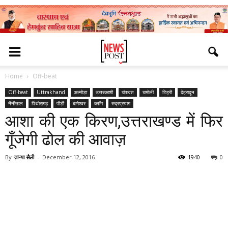
Home
Off-beat
Off-beat
Uttrakhand
अल्मोड़ा
उत्तरकाशी
चंपावत
चमोली
टिहरी
देहरादून
नैनीताल
पिथौरागढ़
पौड़ी
बागेश्वर
ब्लॉग
रुद्रप्रयाग
आशा की एक किरण,उत्तराखण्ड में फिर
गूँजेगी ढोल की आवाज़
By
तान्या सैली
-
December 12, 2016
1940
0