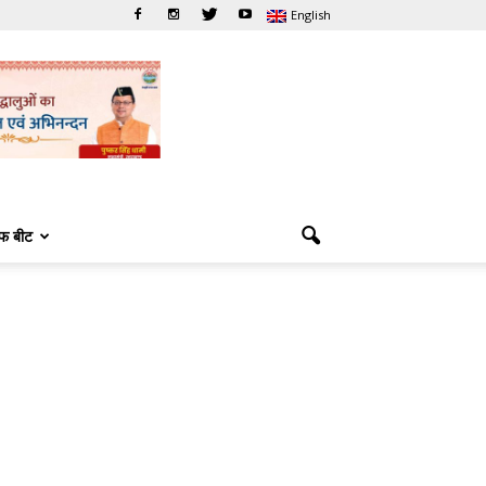
English
फ बीट