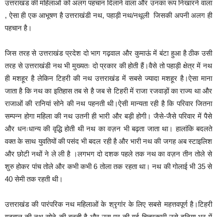
उत्तराखंड की महिलाओं को अलग पहचान दिलाने वाला और उनका रूप निखारने वाला
, ऐसा ही एक आभूषण है उत्तराखंडी नथ, पहाड़ी नथ/नथूली जिसकी अपनी अलग ही
पहचान है।
जिस तरह से उत्तराखंड प्रदेश दो भाग गढ़वाल और कुमाऊं में बंटा हुआ है ठीक उसी
तरह से उत्तराखंडी नथ भी मुख्यतः दो प्रकार की होती हैं।वैसे तो पहाड़ी क्षेत्र में नथ
ही मशहूर है लेकिन टिहरी की नथ उत्तराखंड में सबसे ज्यादा मशहूर है।ऐसा माना
जाता है कि नथ का इतिहास तब से है जब से टिहरी में राजा रजवाड़ों का राज्य था और
राजाओं की रानियां सोने की नथ पहनती थी।ऐसी मान्यता रही है कि परिवार जितना
सम्पन्न होगा महिला की नथ उतनी ही भारी और बड़ी होगी। जैसे-जैसे परिवार में पैसे
और धनःधान्य की वृद्धि होती थी नथ का वज़न भी बढ़ता जाता था। हालांकि बदलते
वक्त के साथ युवतियों की पसंद भी बदल रही है और भारी नथ की जगह अब स्टाइलिश
और छोटी नथों ने ले ली है ।लगभग दो दशक पहले तक नथ का वज़न तीन तोले से
शुरु होकर पांच तोले और कभी कभी 6 तोला तक रहता था। नथ की गोलाई भी 35 से
40 सेमी तक रहती थी।
उत्तराखंड की पारंपरिक नथ महिलाओं के श्रृगांर के लिए सबसे महत्तवपूर्ण है।टिहरी
गढ़वाल की नथ सोने की बनती है और उस पर की गई चित्रकारी उसे दुनिया भर में