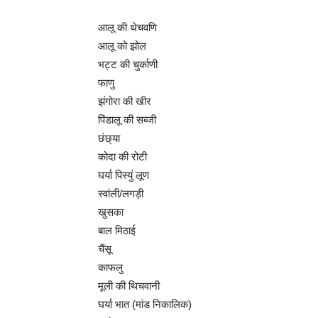
आलू की थेचवणि
आलू को झोल
भट्ट की चुर्काणी
फाणु
झंगोरा की खीर
पिंडालू की सब्जी
छंछ्या
कोदा की रोटी
घर्या पिस्युं लूण
स्वांली/लगड़ी
खुसका
बाल मिठाई
चैंसू
काफलु
मूली की थिचवानी
घर्या भात (मांड निकालिक)