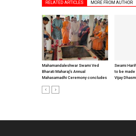
RELATED ARTICLES
MORE FROM AUTHOR
Mahamandaleshwar Swami Ved
Swami Hari
Bharati Maharaj’s Annual
to be made 
Mahasamadhi Ceremony concludes
Vijay Dhas