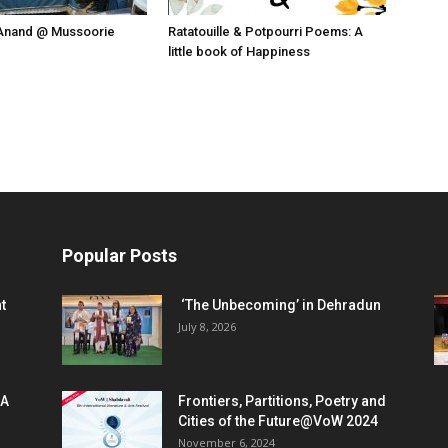
Anand @ Mussoorie
Ratatouille & Potpourri Poems: A
little book of Happiness
Popular Posts
t
‘The Unbecoming’ in Dehradun
July 8, 2026
 A
Frontiers, Partitions, Poetry and
Cities of the Future@VoW 2024
November 6, 2024