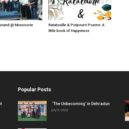
Anand @ Mussoorie
Ratatouille & Potpourri Poems: A
little book of Happiness
Popular Posts
t
‘The Unbecoming’ in Dehradun
July 8, 2026