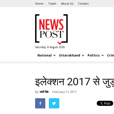
Home
Team
About Us
Contact
News
Post
Saturday, 8 August 2026
National
Uttarakhand
Politics
Cri
इलेक्शन 2017 से जु
By
लकी सिंह
-
February 11, 2017