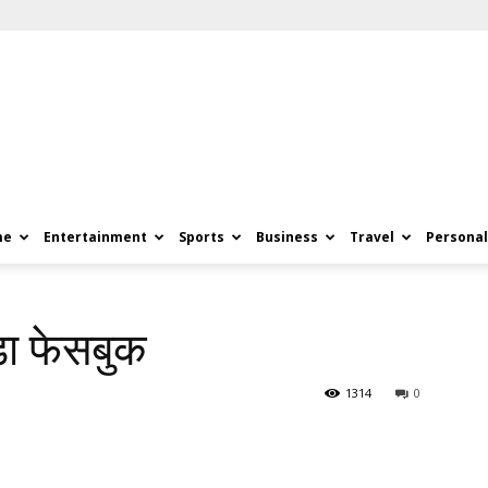
me
Entertainment
Sports
Business
Travel
Personal
ड़ा फेसबुक
1314
0