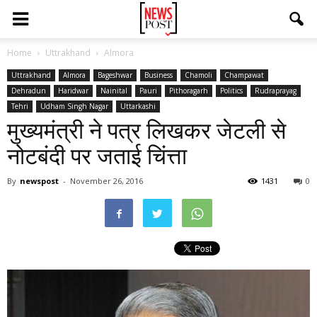
Home
Uttrakhand
Almora
Uttrakhand
Almora
Bageshwar
Business
Chamoli
Champawat
Dehradun
Haridwar
Nainital
Pauri
Pithoragarh
Politics
Rudraprayag
Tehri
Udham Singh Nagar
Uttarkashi
मुख्यमंत्री ने पत्र लिखकर जेटली से
नोटबंदी पर जताई चिंत्ता
By
newspost
-
November 26, 2016
1431
0