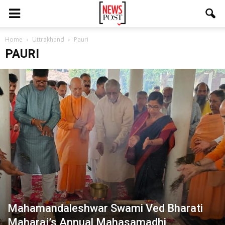
Home
Uttrakhand
Pauri
PAURI
Mahamandaleshwar Swami Ved Bharati
Maharaj’s Annual Mahasamadhi