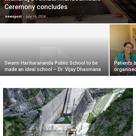
Ceremony concludes
newspost
-
July 16, 2024
Swami Hariharananda Public School to be
Patients 
made an ideal school – Dr. Vijay Dhasmana
organised