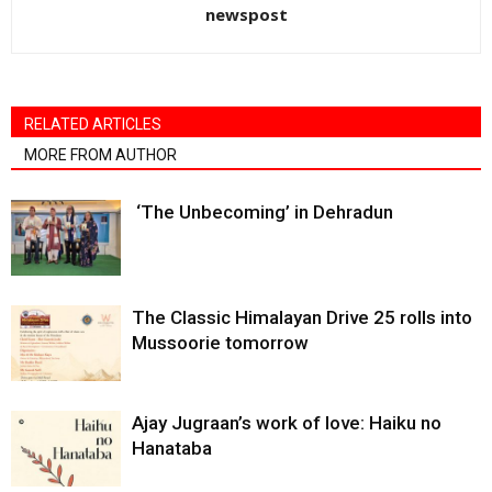
newspost
RELATED ARTICLES
MORE FROM AUTHOR
‘The Unbecoming’ in Dehradun
The Classic Himalayan Drive 25 rolls into
Mussoorie tomorrow
Ajay Jugraan’s work of love: Haiku no
Hanataba